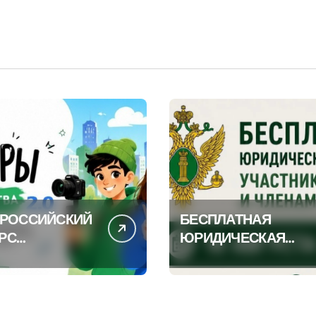
НИЙ
РЫ
ТРОЙСТВА
ЕРОССИЙСКИЙ
БЕСПЛАТНАЯ
РС
ЮРИДИЧЕСКАЯ
КОНТЕНТА
ПОМОЩЬ
УЧАСТНИКАМ СВО 
УСТРОЙСТВУ
ЧЛЕНАМ ИХ СЕМЕЙ
ОВ И