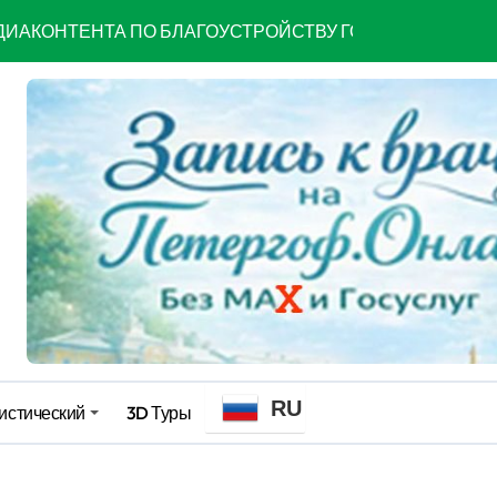
МОЩЬ УЧАСТНИКАМ СВО И ЧЛЕНАМ ИХ СЕМЕЙ
навестить Гатчину
руженных Силах Российской Федерации
ЛЬШАЯ ПЕРЕМЕНА»
фе
астникам СВО и членам их семей
RU
истический
3D Туры