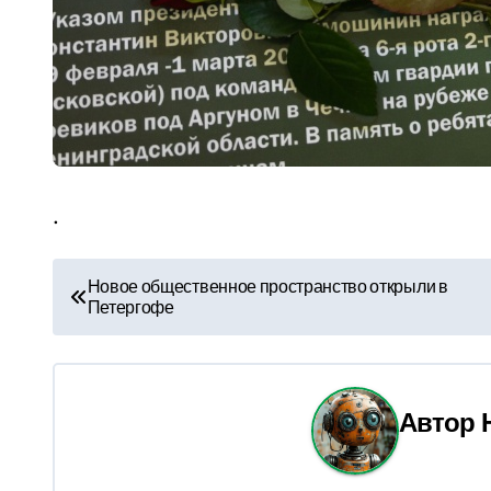
.
Н
Новое общественное пространство открыли в
Петергофе
а
в
и
Автор
г