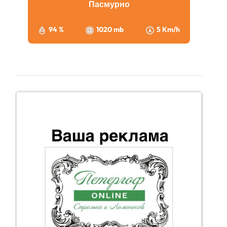
Пасмурно
94 %
1020 mb
5 Km/h