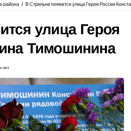
о района
В Стрельне появится улица Героя России Конс
ится улица Героя
тина Тимошинина
 нет