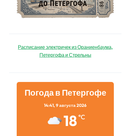
Расписание электричек из Ораниенбаума,
Петергофа и Стрельны
Погода в Петергофе
14:41,
9 августа 2026
18
°C