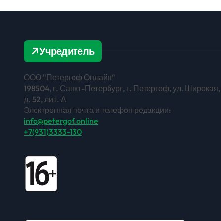
ПОСЕ
«БЛО
БЛАГО
2.0»
Учредитель
ООО "Петергоф Онлайн"
198504, г. Санкт-Петербург, г. Петергоф, ул. Широкая,
д. 52, лит. А
Электронная почта и телефон редакции:
info@petergof.online
+7(931)3333-130