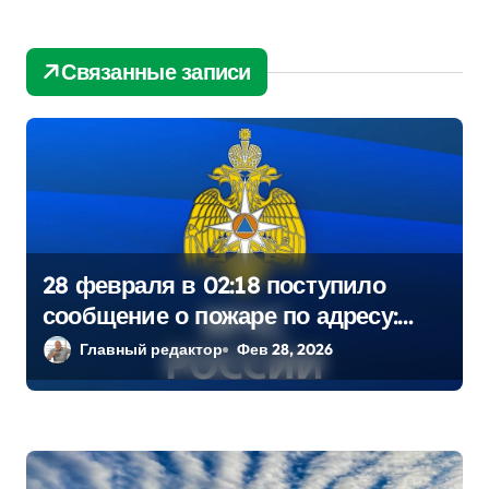
и
я
Связанные записи
п
о
з
а
п
28 февраля в 02:18 поступило
сообщение о пожаре по адресу:
и
Петродворцовый район, пр.
Главный редактор
Фев 28, 2026
с
я
м