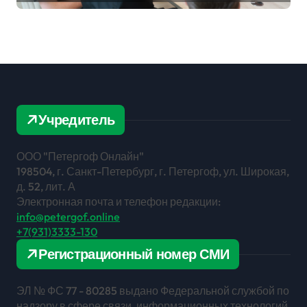
Учредитель
ООО "Петергоф Онлайн"
198504, г. Санкт-Петербург, г. Петергоф, ул. Широкая,
д. 52, лит. А
Электронная почта и телефон редакции:
info@petergof.online
+7(931)3333-130
Регистрационный номер СМИ
ЭЛ № ФС 77 - 80285 выдано Федеральной службой по
надзору в сфере связи, информационных технологий