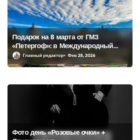
Подарок на 8 марта от ГМЗ
«Петергоф»: в Международный
женский день вход в Большой
Главный редактор
Фев 28, 2026
петергофский и Меншиковский
дворцы для посетительниц будет
бесплатным.
Фото день «Розовые очки» +