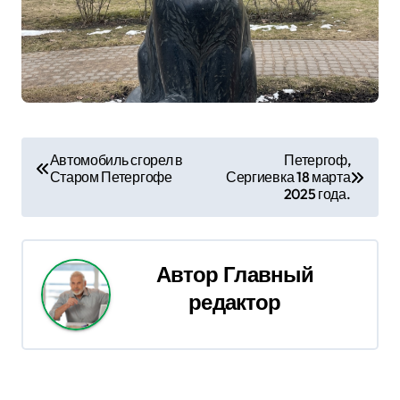
Н
Автомобиль сгорел в
Петергоф,
Старом Петергофе
Сергиевка 18 марта
а
2025 года.
в
и
Автор
Главный
г
редактор
а
ц